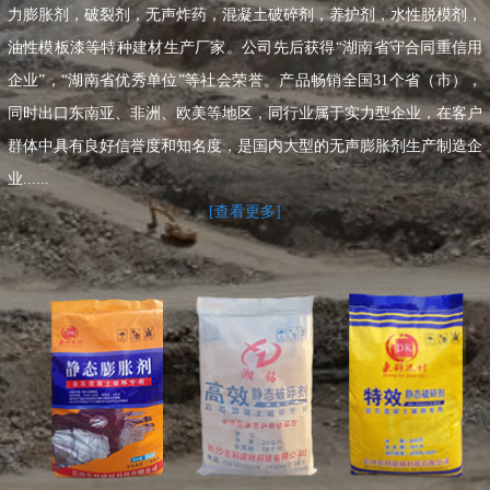
力膨胀剂，破裂剂，无声炸药，混凝土破碎剂，养护剂，水性脱模剂，
油性模板漆等特种建材生产厂家。公司先后获得“湖南省守合同重信用
企业”，“湖南省优秀单位”等社会荣誉。产品畅销全国31个省（市），
同时出口东南亚、非洲、欧美等地区，同行业属于实力型企业，在客户
群体中具有良好信誉度和知名度，是国内大型的无声膨胀剂生产制造企
业......
[查看更多]