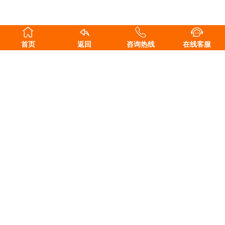
首页
返回
咨询热线
在线客服
长沙东科建材科技有限公司
地址：湖南省长沙县榔梨工业园
售前咨询：15616188528
售后服务：18229927345
邮箱：476570793@qq.com
扫一扫，关注我们
Copyright ©2011-2020 长沙东科建材科技有限公司 版权所有.
湘ICP备
11014982号-5
.
湘公网安备 43010202001195号