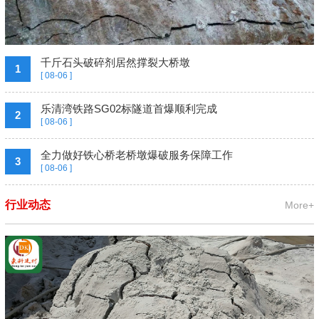
千斤石头破碎剂居然撑裂大桥墩
1
[ 08-06 ]
乐清湾铁路SG02标隧道首爆顺利完成
2
[ 08-06 ]
全力做好铁心桥老桥墩爆破服务保障工作
3
[ 08-06 ]
行业动态
More+